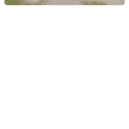
Sorties en groupes: pour une
expérience légendaire
À Brocéliande, les histoires ne dorment jamais.
Le
service groupe de Brocéliande, la Porte des Secrets
vous accompagne dans la création d’une journée
inoubliable. Que vous veniez avec votre école, collège,
lycée, association ou entreprise, nous concevons des
programmes uniques, clés en main
adaptés à vos
envies et budgets. Offrez-vous une journée inoubliable,
une expérience vivante, entre amis ou en famille, et
ensemble, explorez cette terre de mystères et de
légendes!